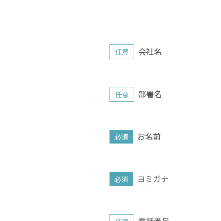
会社名
任意
部署名
任意
お名前
必須
ヨミガナ
必須